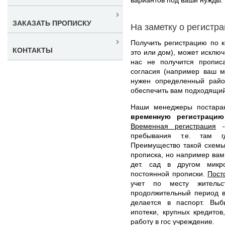
ЗАКАЗАТЬ ПРОПИСКУ
На заметку о регистр
Получить регистрацию по к
КОНТАКТЫ
это или дом), может исклю
нас не получится прописа
согласия (например ваш м
нужен определенный райо
обеспечить вам подходящий
Наши менеджеры постара
временную регистраци
Временная регистрация
- 
пребывания т.е. там г
Преимущество такой схемы 
прописка, но например вам
дет. сад в другом микр
постоянной прописки.
Пост
учет по месту жительс
продолжительный период в
делается в паспорт. Выб
ипотеки, крупных кредитов
работу в гос учреждение.